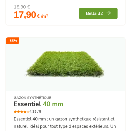
18,90
€
Le
Le
17,90
Bella 32
/m²
prix
prix
€
initial
actuel
était :
est :
18,90€.
17,90€.
-
35
%
GAZON SYNTHÉTIQUE
Essentiel
40 mm
4.25 /
5
4.25
Note
Essentiel 40 mm : un gazon synthétique résistant et
sur 5
naturel, idéal pour tout type d'espaces extérieurs. Un