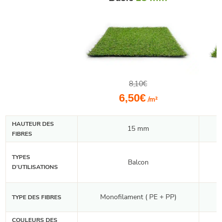
8,10
€
Le
Le
6,50
€
/m²
prix
prix
initial
actuel
HAUTEUR DES
était :
est :
15 mm
FIBRES
8,10€.
6,50€.
TYPES
Balcon
D’UTILISATIONS
Monofilament ( PE + PP)
TYPE DES FIBRES
COULEURS DES