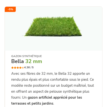
-
5
%
GAZON SYNTHÉTIQUE
Bella
32 mm
4.36 /
5
4.36
Note
Avec ses fibres de 32 mm, le Bella 32 apporte un
sur 5
rendu plus épais et plus confortable sous le pied. Ce
modèle reste positionné sur un budget maîtrisé, tout
en offrant un aspect de pelouse synthétique plus
fourni. Un
gazon artificiel apprécié pour les
terrasses et petits jardins
.