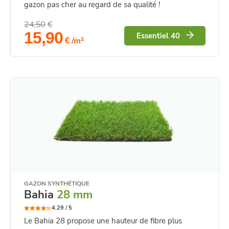
gazon pas cher au regard de sa qualité !
24,50
€
Le
Le
15,90
Essentiel 40
/m²
prix
prix
€
initial
actuel
était :
est :
24,50€.
15,90€.
GAZON SYNTHÉTIQUE
Bahia
28 mm
4.29 /
5
4.29
Note
Le Bahia 28 propose une hauteur de fibre plus
sur 5