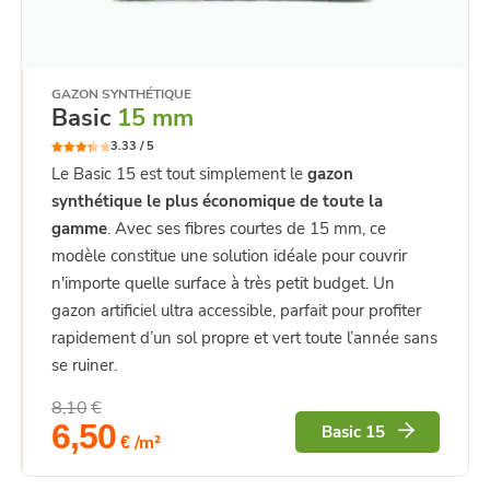
GAZON SYNTHÉTIQUE
Basic
15 mm
3.33 /
5
Note
Le Basic 15 est tout simplement le
gazon
3.33
sur 5
synthétique le plus économique de toute la
gamme
. Avec ses fibres courtes de 15 mm, ce
modèle constitue une solution idéale pour couvrir
n'importe quelle surface à très petit budget. Un
gazon artificiel ultra accessible, parfait pour profiter
rapidement d’un sol propre et vert toute l’année sans
se ruiner.
8,10
€
Le
Le
6,50
Basic 15
/m²
prix
prix
€
initial
actuel
était :
est :