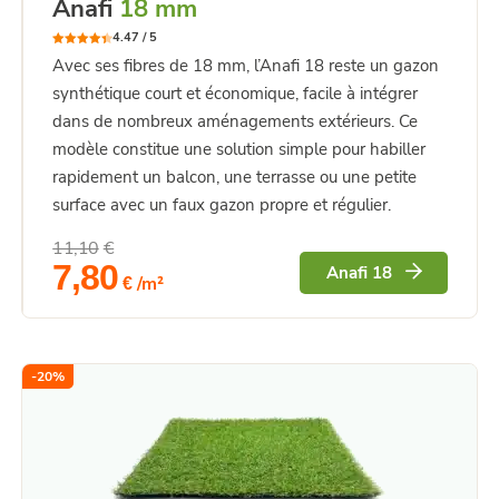
Anafi
18 mm
4.47 /
5
4.47
Note
Avec ses fibres de 18 mm, l’Anafi 18 reste un gazon
sur 5
synthétique court et économique, facile à intégrer
dans de nombreux aménagements extérieurs. Ce
modèle constitue une solution simple pour habiller
rapidement un balcon, une terrasse ou une petite
surface avec un faux gazon propre et régulier.
11,10
€
Le
Le
7,80
Anafi 18
/m²
prix
prix
€
initial
actuel
était :
est :
11,10€.
7,80€.
-
20
%