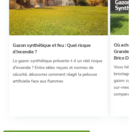
Où achet
Gazon synthétique et feu : Quel risque
Grandes 
d’incendie ?
Brico Dép
Le gazon synthétique présente-t-il un réel risque
Vous hési
d'incendie ? Entre idées reçues et normes de
bricolage 
sécurité, découvrez comment réagit la pelouse
gazon syn
artificielle face aux flammes
sur-mesur
comparatif