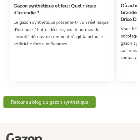
Où achet
Gazon synthétique et feu : Quel risque
Grandes 
d’incendie ?
Brico Dép
Le gazon synthétique présente-t-il un réel risque
Vous hési
d'incendie ? Entre idées reçues et normes de
bricolage 
sécurité, découvrez comment réagit la pelouse
gazon syn
artificielle face aux flammes
sur-mesur
comparatif
Retour au blog du gazon synthétique