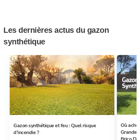
Les dernières actus du gazon
synthétique
Où achet
Gazon synthétique et feu : Quel risque
Grandes 
d’incendie ?
Brico Dép