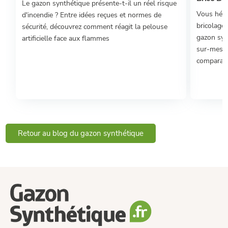
Le gazon synthétique présente-t-il un réel risque
Vous hési
d'incendie ? Entre idées reçues et normes de
bricolage 
sécurité, découvrez comment réagit la pelouse
gazon syn
artificielle face aux flammes
sur-mesur
comparatif
Retour au blog du gazon synthétique