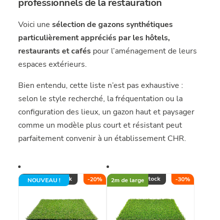
professionnels de la restauration
Voici une
sélection de gazons synthétiques
particulièrement appréciés par les hôtels,
restaurants et cafés
pour l’aménagement de leurs
espaces extérieurs.
Bien entendu, cette liste n’est pas exhaustive :
selon le style recherché, la fréquentation ou la
configuration des lieux, un gazon haut et paysager
comme un modèle plus court et résistant peut
parfaitement convenir à un établissement CHR.
Rupture de stock
Rupture de stock
-
20
%
-
30
%
NOUVEAU !
2m de large