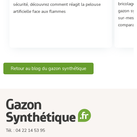
bricolage 
sécurité, découvrez comment réagit la pelouse
gazon syn
artificielle face aux flammes
sur-mesur
comparatif
Retour au blog du gazon synthétique
Tél. : 04 22 14 53 95