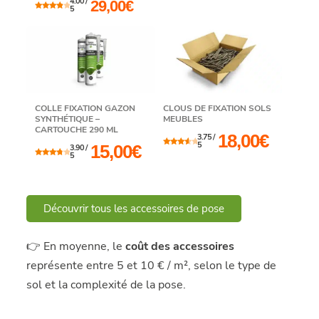
4.00 /
29,00
€
sur 5
5
4.00
Note
sur 5
COLLE FIXATION GAZON
CLOUS DE FIXATION SOLS
SYNTHÉTIQUE –
MEUBLES
CARTOUCHE 290 ML
18,00
€
3.75 /
5
15,00
€
3.90 /
3.75
Note
5
sur 5
3.90
Note
sur 5
Découvrir tous les accessoires de pose
👉 En moyenne, le
coût des accessoires
représente entre 5 et 10 € / m², selon le type de
sol et la complexité de la pose.