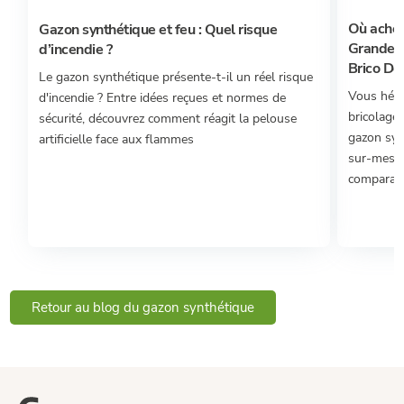
Où achet
Gazon synthétique et feu : Quel risque
Grandes 
d’incendie ?
Brico Dép
Le gazon synthétique présente-t-il un réel risque
Vous hési
d'incendie ? Entre idées reçues et normes de
bricolage 
sécurité, découvrez comment réagit la pelouse
gazon syn
artificielle face aux flammes
sur-mesur
comparatif
Retour au blog du gazon synthétique